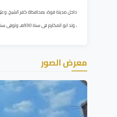
داخل مدينة فوة، بمحافظة كفر الشيخ، وعلى
، ولد ابو المكارم فى سنة 930هـ وتوفى سنة 980 هـ ودفن بالمسجد الذى يحمل اسمه بمدينة فوة».
معرض الصور