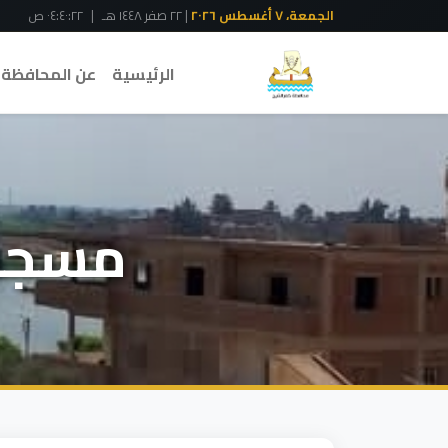
الجمعة، ٧ أغسطس ٢٠٢٦
| ٢٢ صفر ١٤٤٨ هـ
|
٠٤:٤٠:٢٢ ص
الرئيسية
عن المحافظة
مسجد 